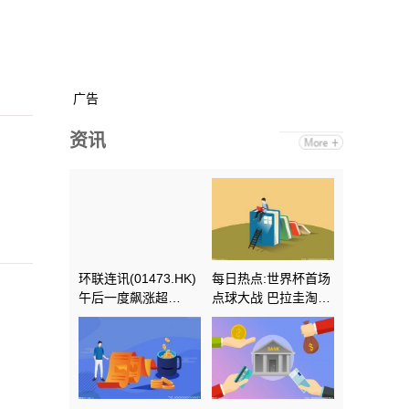
广告
资讯
环联连讯(01473.HK)
每日热点:世界杯首场
午后一度飙涨超
点球大战 巴拉圭淘汰
50%，截至发稿，涨
德国进16强
45.24%，报1.83港
元，成交额3035.78
万港元_今日热搜