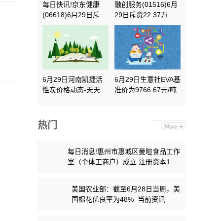
每日快讯!京东健康
融创服务(01516)6月
(06618)6月29日斥资
29日斥资22.37万港
332.99万港元回购
元回购30万股
10.17万股
6月29日河南凯捷活
6月29日生意社EVA基
性炭价格动态-天天资
准价为9766.67元/吨
讯
热门
每日消息!惠州市惠城区曼暄食品工作
室（个体工商户）成立 注册资本1万
人民币
美国农业部：截至6月28日当周，美
国棉花优良率为48%_当前资讯