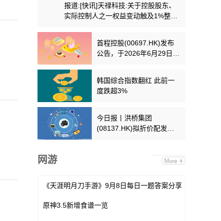
报道:[快讯]天禄科技:关于控股股东、
实际控制人之一权益变动触及1%整数
倍暨减持计划实施完毕
首程控股(00697.HK)发布
公告，于2026年6月29日斥
资155.48万港元回购100万
股
韩国综合指数翻红 此前一
度跌超3%
今日报丨洪桥集团
(08137.HK)拟折价配发约
24.26亿股 净筹8.95亿港元
网游
《天涯明月刀手游》9月8日每日一题答案分享
原神3.5新增食谱一览