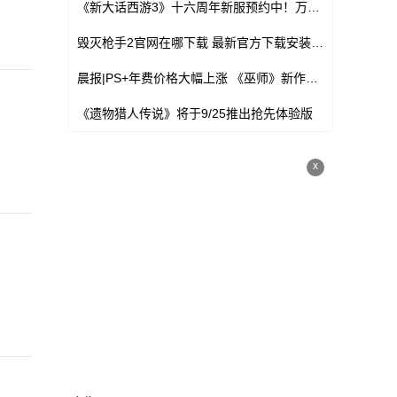
《新大话西游3》十六周年新服预约中！万元现金、海量福利等你领！
毁灭枪手2官网在哪下载 最新官方下载安装地址
晨报|PS+年费价格大幅上涨 《巫师》新作开发达260人
《遗物猎人传说》将于9/25推出抢先体验版
x