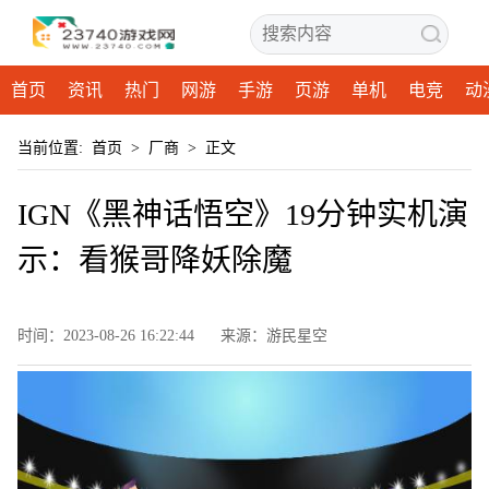
首页
资讯
热门
网游
手游
页游
单机
电竞
动
当前位置:
首页
>
厂商
>
正文
IGN《黑神话悟空》19分钟实机演
示：看猴哥降妖除魔
时间：2023-08-26 16:22:44
来源：游民星空