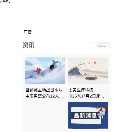
具体的
广告
资讯
世预赛主场战日本队
太美医疗科技
中国男篮公布12人名
(02576)7月2日斥资
单_最新快讯
46.9万港元回购7.24
万股|微头条