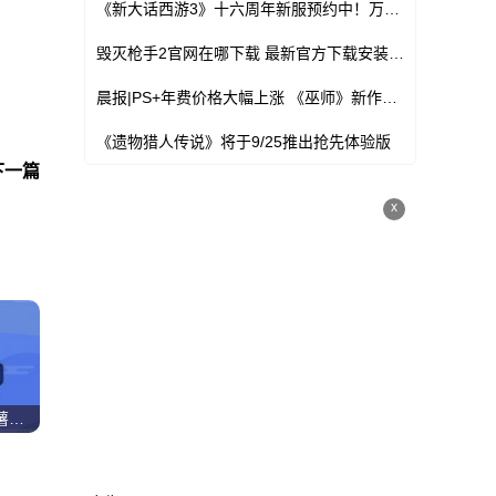
《新大话西游3》十六周年新服预约中！万元现金、海量福利等你领！
毁灭枪手2官网在哪下载 最新官方下载安装地址
晨报|PS+年费价格大幅上涨 《巫师》新作开发达260人
《遗物猎人传说》将于9/25推出抢先体验版
下一篇
x
时空中的绘旅人乐事联名薯片怎么购买 时空中的绘旅人乐事联名薯片购买建议