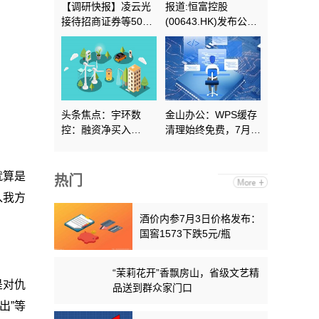
【调研快报】凌云光
报道:恒富控股
接待招商证券等50家
(00643.HK)发布公
机构调研 播报
告，该公司的股份将
于2026年7月2日下午
一时正起恢复买卖
头条焦点：宇环数
金山办公：WPS缓存
控：融资净买入
清理始终免费，7月上
1296.51万元，融资
线体验优化
余额3.78亿元
就算是
热门
入我方
酒价内参7月3日价格发布：
国窖1573下跌5元/瓶
“茉莉花开”香飘房山，省级文艺精
是对仇
品送到群众家门口
出”等