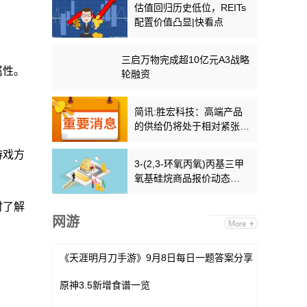
估值回归历史低位，REITs
配置价值凸显|快看点
三启万物完成超10亿元A3战略
属性。
轮融资
简讯:胜宏科技：高端产品
的供给仍将处于相对紧张的
状态
游戏方
3-(2,3-环氧丙氧)丙基三甲
氧基硅烷商品报价动态
（2026-07-01）
时了解
网游
《天涯明月刀手游》9月8日每日一题答案分享
原神3.5新增食谱一览