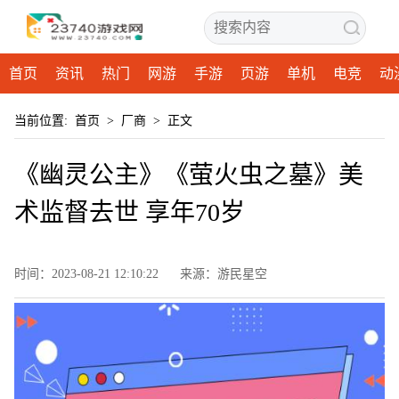
首页
资讯
热门
网游
手游
页游
单机
电竞
动
当前位置:
首页
>
厂商
>
正文
《幽灵公主》《萤火虫之墓》美
术监督去世 享年70岁
时间：2023-08-21 12:10:22
来源：游民星空